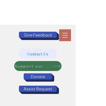
Give Feedback
Contact Us
Support our Programs
Donate
Assist Request