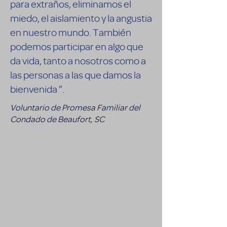
para extraños, eliminamos el
miedo, el aislamiento y la angustia
en nuestro mundo. También
podemos participar en algo que
da vida, tanto a nosotros como a
las personas a las que damos la
bienvenida ”.
Voluntario de Promesa Familiar del
Condado de Beaufort, SC