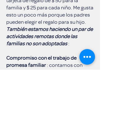
tarjeta de regalo de $ 50 para la
familia y $ 25 para cada niño. Me gusta
esto un poco más porque los padres
pueden elegir el regalo para su hijo.
También estamos haciendo un par de
actividades remotas donde las
familias no son adoptadas
:
Compromiso con el trabajo de
promesa familiar
: contamos con
voluntarios que auditan nuestros
archivos de casos, actualizan las
listas de recursos, ayudan a las
familias con la tutoría de una “Hoja de
éxito del estudiante”, clasifican las
donaciones y entregan muebles.
Desafío de la congregación
: pídale a
su pastor que averigüe si pueden
conseguir que los miembros de su