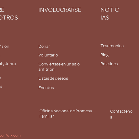
RE
INVOLUCRARSE
NOTIC
OTROS
IAS
Testimonios
Visión
Donar
Blog
a
Voluntario
l y Junta
Boletines
Conviértete en un sitio
anfitrión
o
Listas de deseos
as
Eventos
Oficina Nacional de Promesa
Contácteno
Familiar
s
 con Wix.com.