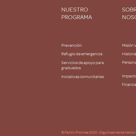
NUESTRO
SOB
PROGRAMA
NOS
Prevención
Misión 
Refugio de emergencia
Histori
Persona
Servicios de apoyo para
graduados
Impact
Iniciativas comunitarias
Finanz
Socios
© Family Promise 2020. Orgullosamente hecho