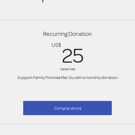
Recurring Donation
25US
US$
25
Cada mes
Support Family Promise Mat-Su with a monthly donation
Comprar ahora