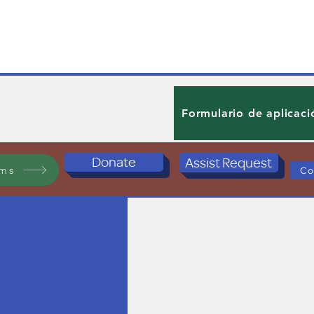
Formulario de aplicaci
Donate
Assist Request
ams
Co