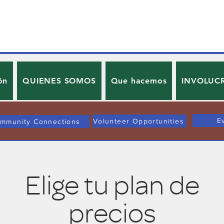
ón
QUIENES SOMOS
Que hacemos
INVOLUC
E
Volunteer Opportunities
mmunity Connections
Elige tu plan de
precios